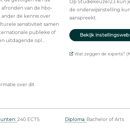
Op Studiekeuze123 kun je 
et afronden van de hbo-
de onderwijsinstelling kun
n ander de kennis over
aanspreekt.
urele sensitiviteit samen
ternationale publieke of
Bekijk instellingsweb
een uitdagende opl...
Wat zeggen de experts? (N
matie over dit
punten:
240 ECTS
Diploma:
Bachelor of Arts