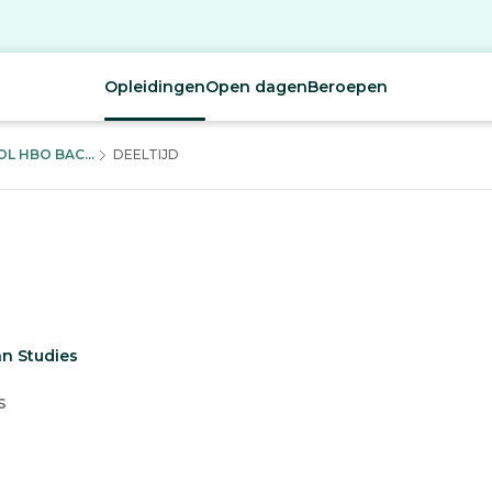
Opleidingen
Open dagen
Beroepen
 HBO BAC...
DEELTIJD
n Studies
s