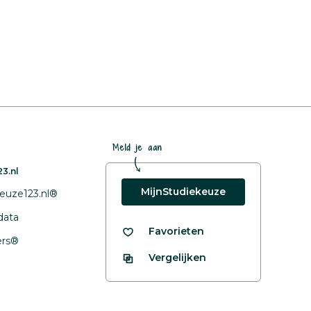
Meld je aan
3.nl
MijnStudiekeuze
euze123.nl®
data
Favorieten
fers®
Vergelijken