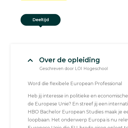
Deeltijd
Over de opleiding
Geschreven door LOI Hogeschool
Word die flexibele European Professional
Heb jij interesse in politieke en economisc
de Europese Unie? En streef jij een internat
HBO Bachelor European Studies maak je ee
loopbaan. Het onderwerp Europa is nu relev
Europese Unie die EU-brede eisen oplegt t