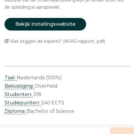
website van de onderwijsinstelling kun je verder lezen als
de opleiding je aanspreekt.
Bekijk instellingswebsite
Wat zeggen de experts? (NVAO-rapport, .pdf)
Taal:
Nederlands (100%)
Bekostiging:
Overheid
Studenten:
318
Studiepunten:
240 ECTS
Diploma:
Bachelor of Science