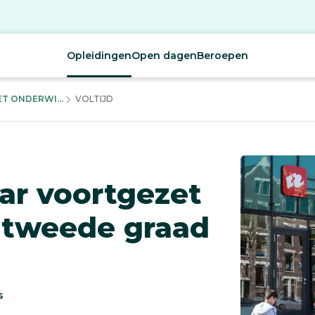
Opleidingen
Open dagen
Beroepen
T ONDERWI...
VOLTIJD
aar voortgezet
 tweede graad
s