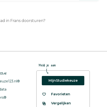
aad in Frans doorsturen?
Meld je aan
3.nl
MijnStudiekeuze
euze123.nl®
data
Favorieten
fers®
Vergelijken