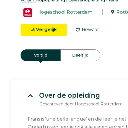
Variant:
Kopopleiding | Lerarenopleiding Frans
Hogeschool Rotterdam
Rott
Vergelijk
Bewaar
Voltijd
Deeltijd
Over de opleiding
Geschreven door Hogeschool Rotterdam
Frans is 'une belle langue' en die leer je het 
Ondertussen leer je ook alle aspecten van h