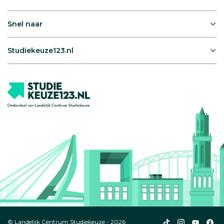
Snel naar
Studiekeuze123.nl
Studiekeuze123
Studiekeuze1
Studiek
Stu
© Landelijk Centrum Studiekeuze - 2026