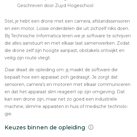
Geschreven door Zuyd Hogeschool
Stel, je hebt een drone met een camera, af­stands­sen­so­ren
en een motor. Losse on­der­de­len die uit zichzelf niks doen.
Bij Tech­ni­sche In­for­ma­ti­ca leren we je software te schrij­ven
die alles aan­stuurt en met elkaar laat sa­men­wer­ken. Zodat
die drone zelf zijn hoogte aanpast, ob­sta­kels ontwijkt en
veilig zijn route vliegt.
Daar draait de op­lei­ding om: jij maakt de software die
bepaalt hoe een apparaat zich gedraagt. Je zorgt dat
sensoren, camera’s en motoren met elkaar com­mu­ni­ce­ren
en dat het apparaat slim reageert op zijn omgeving. Dat
kan een drone zijn, maar net zo goed een in­du­stri­ë­le
machine, slimme ap­pa­ra­ten in huis of medische tech­no­lo­
gie.
Keuzes binnen de opleiding