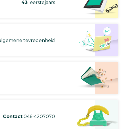
43
eerstejaars
lgemene tevredenheid
Contact
046-4207070