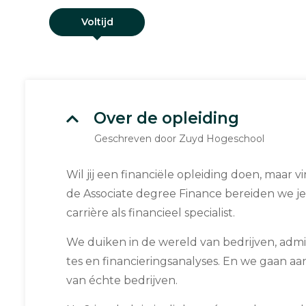
Voltijd
Over de opleiding
Geschreven door Zuyd Hogeschool
Wil jij een fi­nan­ci­ë­le op­lei­ding doen, maar
de As­so­ci­a­te degree Finance bereiden we je
carrière als fi­nan­ci­eel spe­ci­a­list.
We duiken in de wereld van be­drij­ven, ad­mi­ni­s
tes en fi­nan­cie­rings­ana­ly­ses. En we gaan 
van échte be­drij­ven.