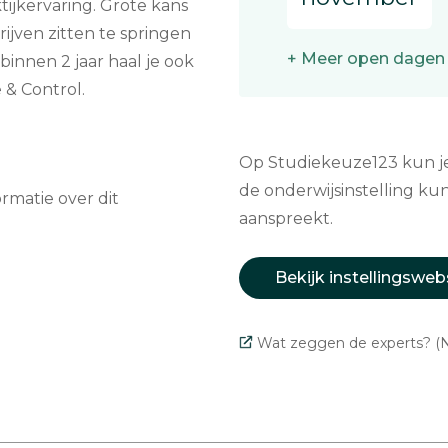
ijk­er­va­ring. Grote kans
j­ven zitten te springen
+ Meer open dagen
 binnen 2 jaar haal je ook
e & Control.
Op Studiekeuze123 kun je 
de onderwijsinstelling kun
matie over dit
aanspreekt.
Bekijk instellingsweb
Wat zeggen de experts? (N