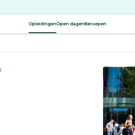
Opleidingen
Open dagen
Beroepen
F