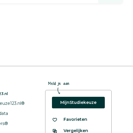
Meld je aan
3.nl
MijnStudiekeuze
euze123.nl®
data
Favorieten
fers®
Vergelijken