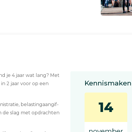
 vind je 4 jaar wat lang? Met
Kennismaken 
 in 2 jaar voor op een
14
tra­tie, be­las­ting­aan­gif­
aan de slag met op­drach­ten
november