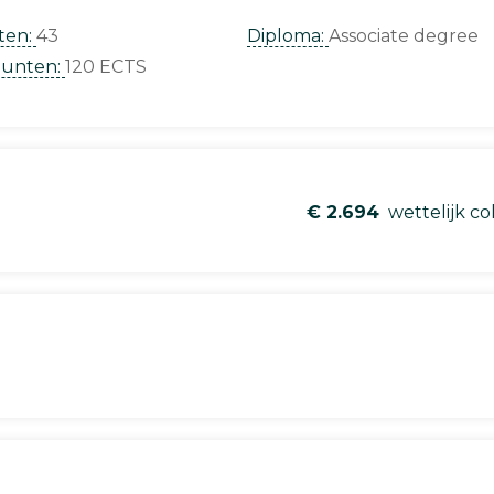
ten:
43
Diploma:
Associate degree
punten:
120 ECTS
€ 2.694
wettelijk co