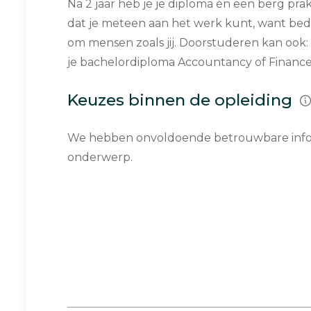
Na 2 jaar heb je je diploma én een berg prak­t
dat je meteen aan het werk kunt, want be­dri
om mensen zoals jij. Door­stu­de­ren kan ook:
je ba­chel­or­di­plo­ma Ac­coun­tan­cy of Financ
Keuzes binnen de opleiding
We hebben onvoldoende betrouwbare infor
onderwerp.