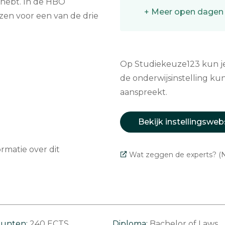
g hebt. In de HBO
+ Meer open dagen
en voor een van de drie
Op Studiekeuze123 kun je 
de onderwijsinstelling kun
aanspreekt.
Bekijk instellingsweb
matie over dit
Wat zeggen de experts? (N
punten:
240 ECTS
Diploma:
Bachelor of Laws