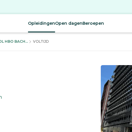
Opleidingen
Open dagen
Beroepen
 HBO BACH...
VOLTIJD
m