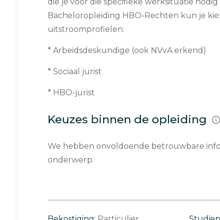
die je voor die specifieke werksituatie nodi
Bacheloropleiding HBO-Rechten kun je kiez
uitstroomprofielen:
* Arbeidsdeskundige (ook NVvA erkend)
* Sociaal jurist
* HBO-jurist
Keuzes binnen de opleiding
We hebben onvoldoende betrouwbare infor
onderwerp.
Bekostiging:
Particulier
Studie