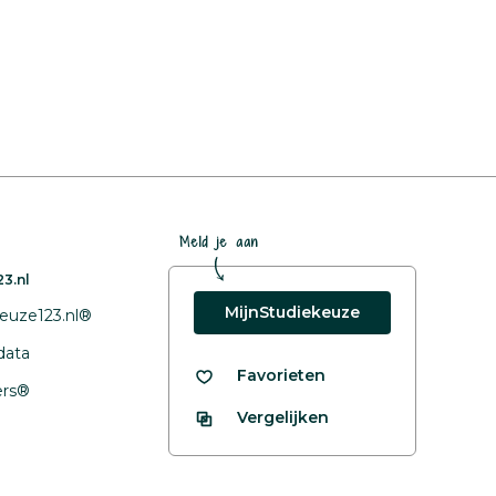
Meld je aan
3.nl
MijnStudiekeuze
euze123.nl®
data
Favorieten
fers®
Vergelijken