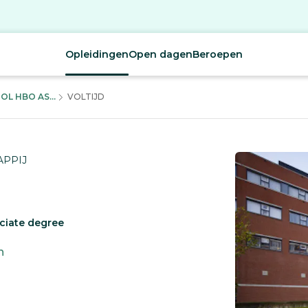
Opleidingen
Open dagen
Beroepen
L HBO AS...
VOLTIJD
APPIJ
ociate degree
h