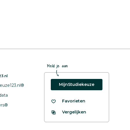
Meld je aan
3.nl
MijnStudiekeuze
euze123.nl®
data
Favorieten
fers®
Vergelijken