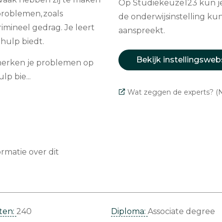
Op Studiekeuze123 kun je 
roblemen, zoals
de onderwijsinstelling kun
rimineel gedrag. Je leert
aanspreekt.
 hulp biedt.
Bekijk instellingsweb
n, herken je problemen op
lp bie...
Wat zeggen de experts? (N
matie over dit
ten:
240
Diploma:
Associate degree