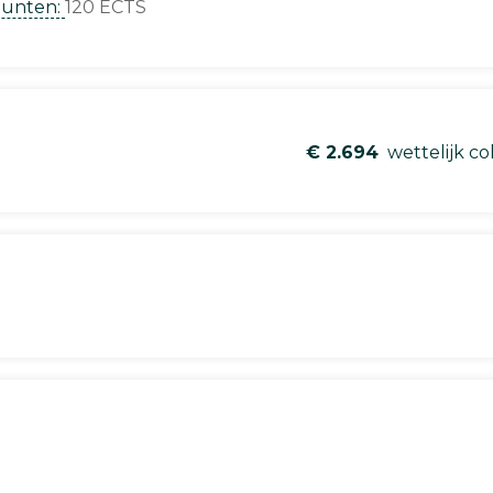
punten:
120 ECTS
€ 2.694
wettelijk co