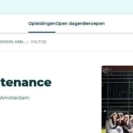
Opleidingen
Open dagen
Beroepen
HOOL VAN...
VOLTIJD
ntenance
Amsterdam