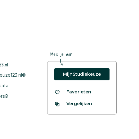
Meld je aan
3.nl
MijnStudiekeuze
euze123.nl®
data
Favorieten
fers®
Vergelijken