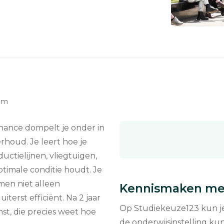
am
enance dompelt je onder in
houd. Je leert hoe je
uctielijnen, vliegtuigen,
timale conditie houdt. Je
men niet alleen
Kennismaken met
terst efficiënt. Na 2 jaar
Op Studiekeuze123 kun je 
mst, die precies weet hoe
de onderwijsinstelling kun