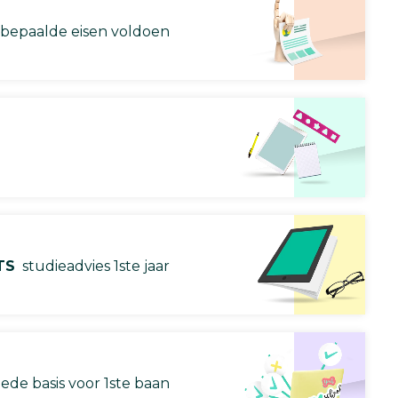
 bepaalde eisen voldoen
TS
studieadvies 1ste jaar
ede basis voor 1ste baan