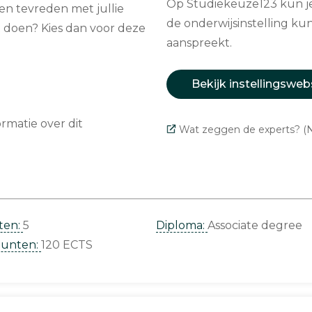
Op Studiekeuze123 kun je 
ten tevreden met jullie
de onderwijsinstelling kun
at doen? Kies dan voor deze
aanspreekt.
Bekijk instellingsweb
matie over dit
Wat zeggen de experts? (N
ten:
5
Diploma:
Associate degree
punten:
120 ECTS