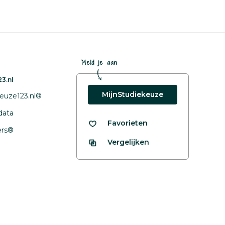
Meld je aan
3.nl
MijnStudiekeuze
euze123.nl®
data
Favorieten
fers®
Vergelijken