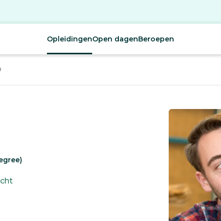
Opleidingen
Open dagen
Beroepen
D
egree)
cht