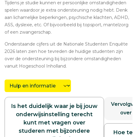
Tijdens je studie kunnen er persoonlijke omstandigheden
spelen waardoor je extra ondersteuning nodig hebt. Denk
aan lichamelijke beperkingen, psychische klachten, ADHD,
ASS, dyslexie, etc. Of bijvoorbeeld bij topsport, mantelzorg
of een zwangerschap.
Onderstaande cijfers uit de Nationale Studenten Enquête
2026 laten zien hoe tevreden de huidige studenten zijn
over de ondersteuning bij bijzondere omstandigheden
vanuit Hogeschool Inholland.
Kies
een
categorie
Vervolgvr
Is het duidelijk waar je bij jouw
over d
onderwijsinstelling terecht
kunt met vragen over
studeren met bijzondere
Hoe tev