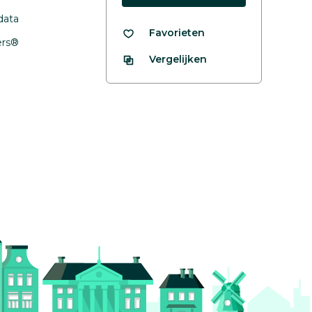
data
Favorieten
fers®
Vergelijken