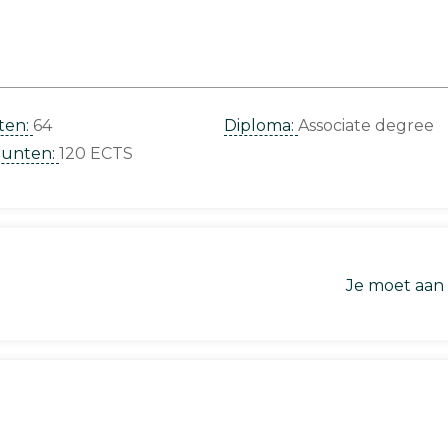
ten:
64
Diploma:
Associate degree
punten:
120 ECTS
Je moet aan