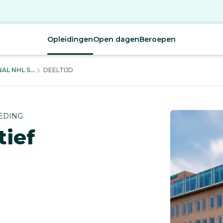
Opleidingen
Open dagen
Beroepen
L NHL S...
DEELTIJD
EDING
tief