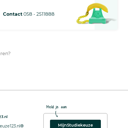
Contact
058 - 2511888
uren?
Meld je aan
3.nl
MijnStudiekeuze
euze123.nl®