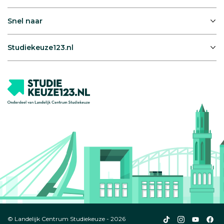
Snel naar
Studiekeuze123.nl
Studiekeuze123
Studiekeuze1
Studiek
Stu
© Landelijk Centrum Studiekeuze - 2026