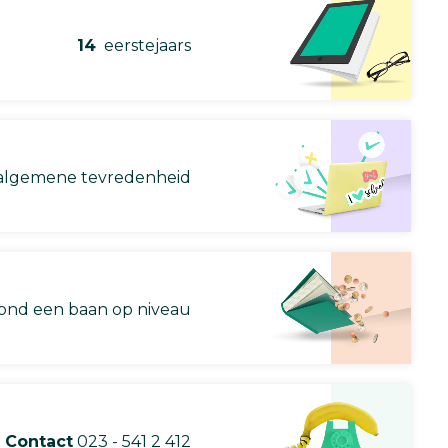
14
eerstejaars
lgemene tevredenheid
nd een baan op niveau
Contact
023 - 541 2 412