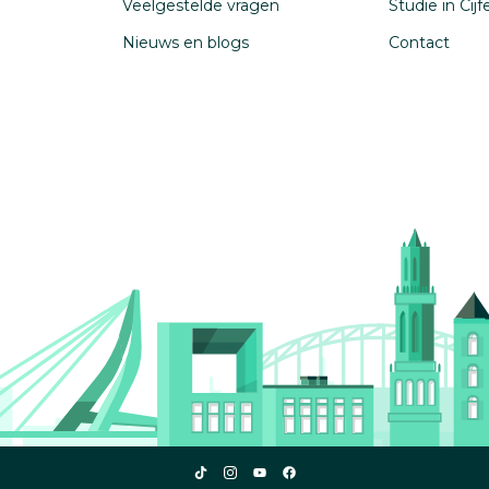
Veelgestelde vragen
Studie in Cij
Nieuws en blogs
Contact
Studiekeuze123
Studiekeuze123
Studiekeuze123
Studiekeuze123