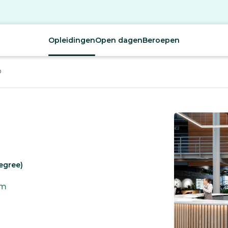
Opleidingen
Open dagen
Beroepen
D
egree)
em