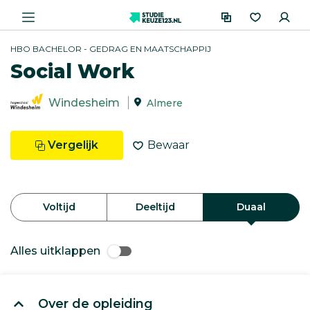
HBO BACHELOR - GEDRAG EN MAATSCHAPPIJ
Social Work
Windesheim
Almere
Vergelijk
Bewaar
Voltijd
Deeltijd
Duaal
Alles uitklappen
Over de opleiding