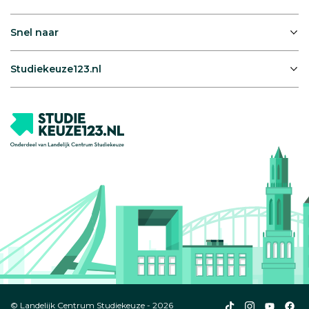
Snel naar
Studiekeuze123.nl
Studiekeuze123
Studiekeuze1
Studiek
Stu
© Landelijk Centrum Studiekeuze - 2026