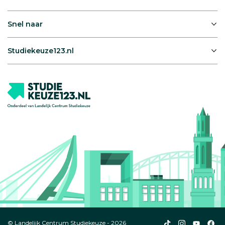
Snel naar
Studiekeuze123.nl
Studiekeuze123
Studiekeuze1
Studiek
Stu
© Landelijk Centrum Studiekeuze - 2026