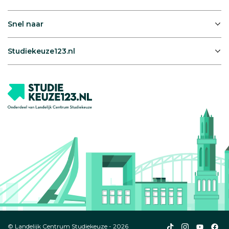
Snel naar
Studiekeuze123.nl
Studiekeuze123
Studiekeuze1
Studiek
Stu
© Landelijk Centrum Studiekeuze - 2026