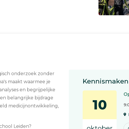
ogisch onderzoek zonder
Kennismaken 
ma's maakt waarmee je
nalyses en begrijpelijke
O
 en belangrijke bijdrage
10
9:
eld medicijnontwikkeling,
chool Leiden?
oktober