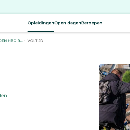
Opleidingen
Open dagen
Beroepen
EN HBO B...
VOLTIJD
den