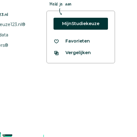
Meld je aan
3.nl
MijnStudiekeuze
euze123.nl®
data
Favorieten
fers®
Vergelijken