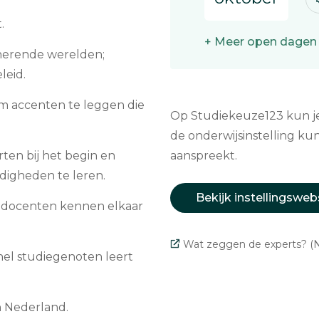
.
+ Meer open dagen
cinerende werelden;
leid.
 om accenten te leggen die
Op Studiekeuze123 kun je 
de onderwijsinstelling kun
rten bij het begin en
aanspreekt.
digheden te leren.
Bekijk instellingsweb
en docenten kennen elkaar
Wat zeggen de experts? (N
nel studiegenoten leert
n Nederland.