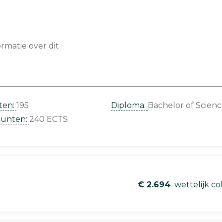
matie over dit
ten:
195
Diploma:
Bachelor of Scien
punten:
240 ECTS
€ 2.694
wettelijk co