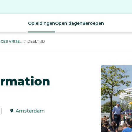
Opleidingen
Open dagen
Beroepen
ES VRIJE...
DEELTIJD
ormation
Amsterdam