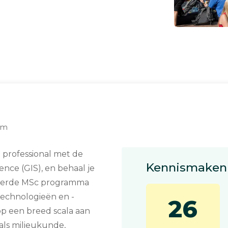
dam
S professional met de
Kennismaken 
nce (GIS), en behaal je
teerde MSc programma
technologieën en -
26
op een breed scala aan
als milieukunde,