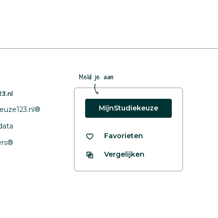
Meld je aan
3.nl
MijnStudiekeuze
euze123.nl®
data
Favorieten
fers®
Vergelijken