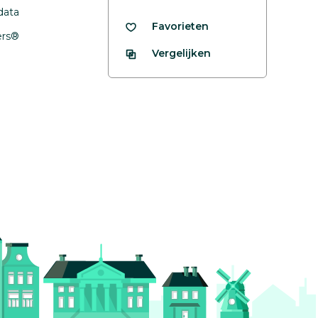
data
Favorieten
fers®
Vergelijken