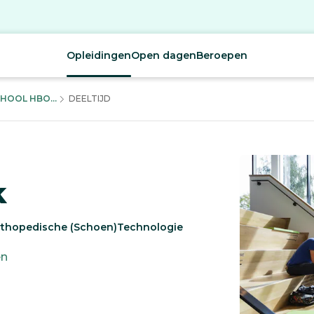
Opleidingen
Open dagen
Beroepen
HOOL HBO...
DEELTIJD
k
rthopedische (Schoen)Technologie
en