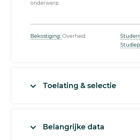
onderwerp.
Bekostiging:
Overheid
Studen
Studie
Toelating & selectie
Belangrijke data