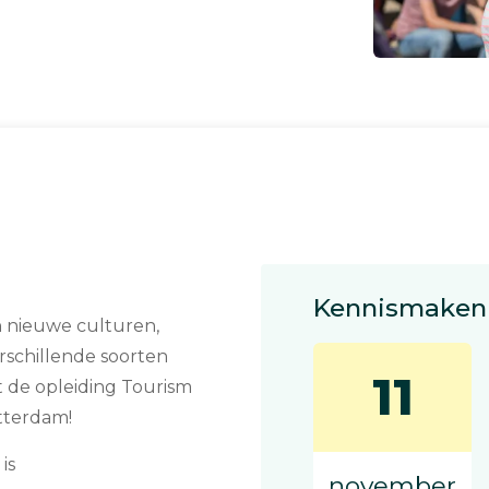
Kennismaken 
n nieuwe culturen,
schillende soorten
11
t de opleiding Tourism
tterdam!
is
november