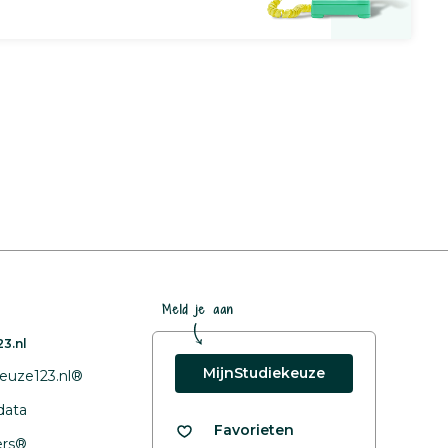
Meld je aan
3.nl
MijnStudiekeuze
euze123.nl®
data
Favorieten
fers®