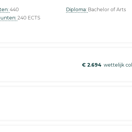
ten:
440
Diploma:
Bachelor of Arts
punten:
240 ECTS
€ 2.694
wettelijk co