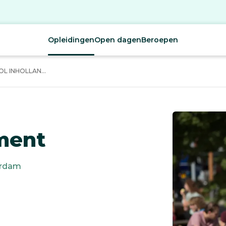
Opleidingen
Open dagen
Beroepen
 INHOLLAN...
ment
rdam