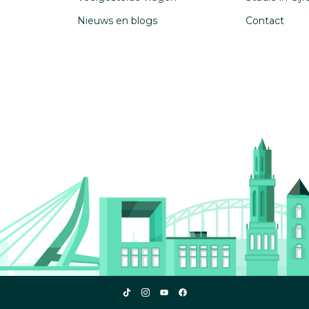
Nieuws en blogs
Contact
Studiekeuze123
Studiekeuze123
Studiekeuze123
Studiekeuze123
TikTok
Instagram
YouTube
Facebook