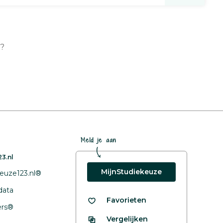
n?
Meld je aan
3.nl
MijnStudiekeuze
euze123.nl®
data
Favorieten
fers®
Vergelijken