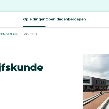
Opleidingen
Open dagen
Beroepen
ENDEN HB...
VOLTIJD
jfskunde