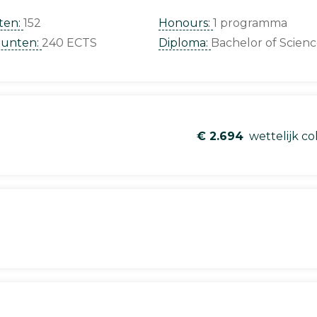
ten:
152
Honours:
1 programma
punten:
240 ECTS
Diploma:
Bachelor of Scien
€ 2.694
wettelijk co