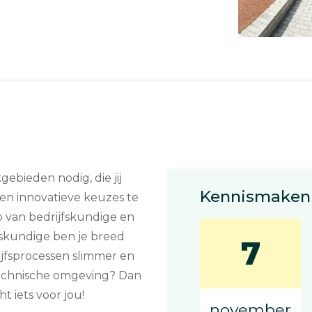
gebieden nodig, die jij
Kennismaken 
 en innovatieve keuzes te
 van bedrijfskundige en
fskundige ben je breed
7
rijfsprocessen slimmer en
 technische omgeving? Dan
t iets voor jou!
november