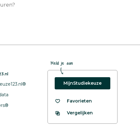
turen?
Meld je aan
3.nl
MijnStudiekeuze
euze123.nl®
data
Favorieten
fers®
Vergelijken