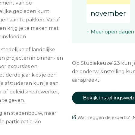
agement van de
elijke gebieden kunt
november
gen aan te pakken. Vanaf
 en krijg je te maken met
+ Meer open dagen
eïnvloeden.
 stedelijke of landelijke
n projecten in binnen- en
Op Studiekeuze123 kun je 
oor excursies en
de onderwijsinstelling kun
 derde jaar kies je een
aanspreekt.
je afstuderen kun je aan
er of beleidsmedewerker,
Bekijk instellingsweb
 te geven.
ing en stedenbouw, maar
Wat zeggen de experts? (N
e participatie. Zo