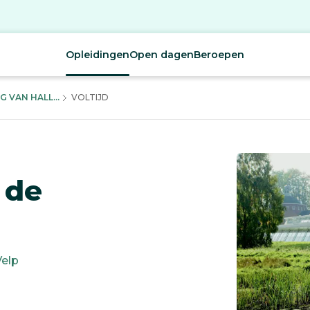
Opleidingen
Open dagen
Beroepen
VAN HALL...
VOLTIJD
 de
Velp