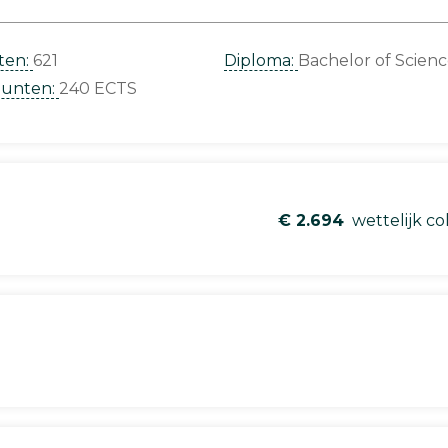
ten:
621
Diploma:
Bachelor of Scien
punten:
240 ECTS
€ 2.694
wettelijk co