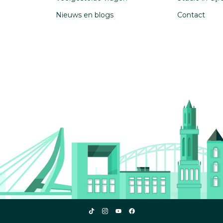
Nieuws en blogs
Contact
Studiekeuze123
Studiekeuze123
Studiekeuze123
Studiekeuze123
TikTok
Instagram
YouTube
Facebook