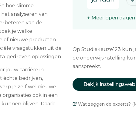
én hoe slimme
n het analyseren van
+ Meer open dagen
verbeteren van de
zoek je welke
de of nieuwe producten.
iële vraagstukken uit de
Op Studiekeuze123 kun je 
data-gedreven oplossingen.
de onderwijsinstelling kun
aanspreekt.
r jouw carrière in
t échte bedrijven,
Bekijk instellingsweb
erp je zelf wel nieuwe
organisaties ook in een
kunnen blijven. Daarb...
Wat zeggen de experts? (N