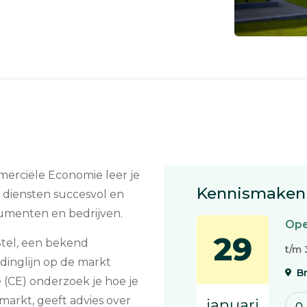
merciële Economie leer je
Kennismaken 
 diensten succesvol en
umenten en bedrijven.
Ope
29
Stel, een bekend
t/m 
inglijn op de markt
B
(CE) onderzoek je hoe je
markt, geeft advies over
januari