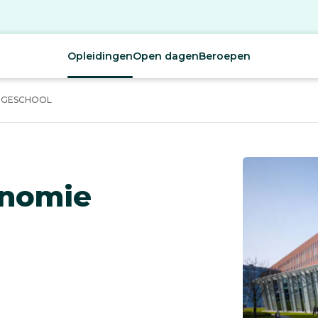
Opleidingen
Open dagen
Beroepen
OGESCHOOL
onomie