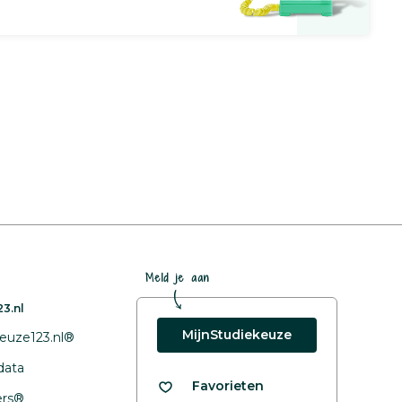
Meld je aan
3.nl
MijnStudiekeuze
euze123.nl®
data
Favorieten
fers®