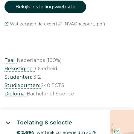
Bekijk instellingswebsite
Wat zeggen de experts? (NVAO-rapport, .pdf)
Taal:
Nederlands (100%)
Bekostiging:
Overheid
Studenten:
312
Studiepunten:
240 ECTS
Diploma:
Bachelor of Science
Toelating & selectie
€ 2.694
wettelijk collegegeld in 2026