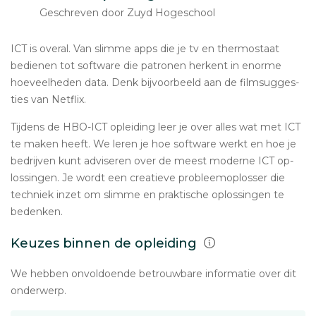
Geschreven door Zuyd Hogeschool
ICT is overal. Van slimme apps die je tv en ther­mo­staat
bedienen tot software die patronen herkent in enorme
hoe­veel­he­den data. Denk bij­voor­beeld aan de film­sug­ges­
ties van Netflix.
Tijdens de HBO-ICT op­lei­ding leer je over alles wat met ICT
te maken heeft. We leren je hoe software werkt en hoe je
be­drij­ven kunt ad­vi­se­ren over de meest moderne ICT op­
los­sin­gen. Je wordt een cre­a­tie­ve pro­bleem­op­los­ser die
techniek inzet om slimme en prak­ti­sche op­los­sin­gen te
bedenken.
Keuzes binnen de opleiding
We hebben onvoldoende betrouwbare informatie over dit
onderwerp.