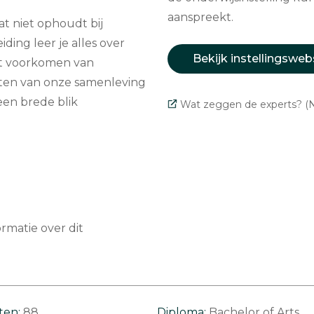
aanspreekt.
t niet ophoudt bij
ding leer je alles over
Bekijk instellingsweb
het voorkomen van
nten van onze samenleving
 een brede blik
Wat zeggen de experts? (N
matie over dit
ten:
88
Diploma:
Bachelor of Arts