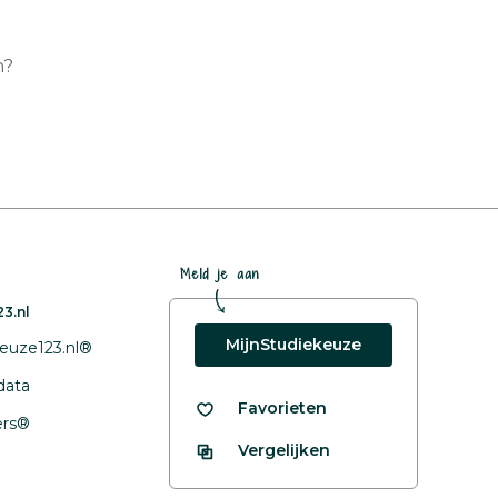
n?
Meld je aan
3.nl
MijnStudiekeuze
euze123.nl®
data
Favorieten
fers®
Vergelijken