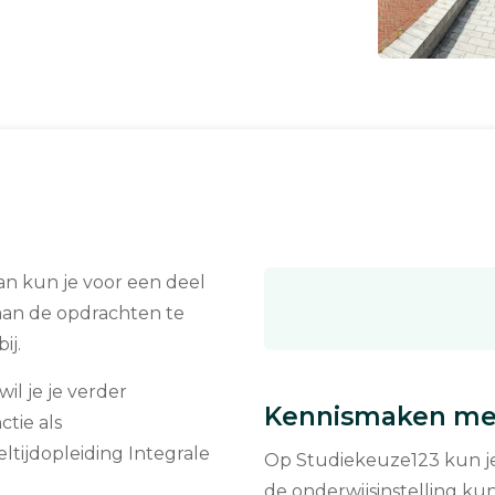
an kun je voor een deel
aan de opdrachten te
ij.
il je je verder
Kennismaken met
tie als
eltijdopleiding Integrale
Op Studiekeuze123 kun je 
de onderwijsinstelling kun