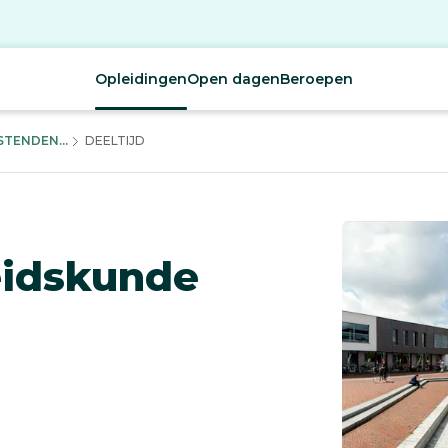
Opleidingen
Open dagen
Beroepen
TENDEN...
DEELTIJD
eidskunde