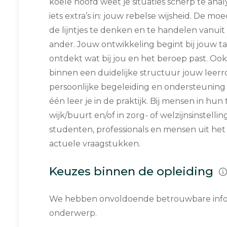
koele hoofd weet je situaties scherp te analy
iets extra’s in: jouw rebelse wijsheid. De mo
de lijntjes te denken en te handelen vanuit
ander. Jouw ontwikkeling begint bij jouw ta
ontdekt wat bij jou en het beroep past. Ook
binnen een duidelijke structuur jouw leerrou
persoonlijke begeleiding en ondersteuning
één leer je in de praktijk. Bij mensen in hun t
wijk/buurt en/of in zorg- of welzijnsinstell
studenten, professionals en mensen uit het
actuele vraagstukken.
Keuzes binnen de opleiding
We hebben onvoldoende betrouwbare infor
onderwerp.