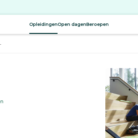
Opleidingen
Open dagen
Beroepen
L
en