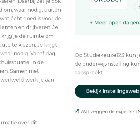
seren. Daarbij zet je ook
ed om, waar nodig, buiten
 wat écht goed is voor de
+ Meer open dagen
lenten en drijfveren. Je
 krijg je de ruimte om
te te kiezen. Je krijgt
 waar nodig. Vanaf dag
Op Studiekeuze123 kun je 
huissituatie, in de
de onderwijsinstelling kun
ingen. Samen met
aanspreekt.
 werkveld werk je aan
Bekijk instellingsweb
Wat zeggen de experts? (N
matie over dit