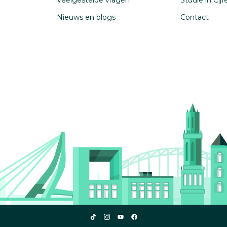
Veelgestelde vragen
Studie in Cij
Nieuws en blogs
Contact
Studiekeuze123
Studiekeuze123
Studiekeuze123
Studiekeuze123
TikTok
Instagram
YouTube
Facebook