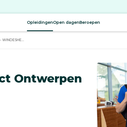
Opleidingen
Open dagen
Beroepen
 WINDESHE...
uct Ontwerpen