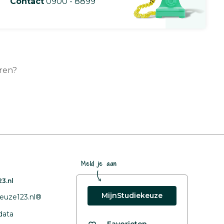
Contact
0900 - 8899
ren?
Meld je aan
3.nl
MijnStudiekeuze
euze123.nl®
data
Favorieten