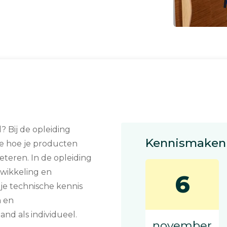
? Bij de opleiding
Kennismaken 
je hoe je producten
eteren. In de opleiding
twikkeling en
6
je technische kennis
n en
nd als individueel.
november