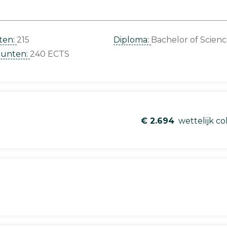
ten:
215
Diploma:
Bachelor of Scien
punten:
240 ECTS
€ 2.694
wettelijk co