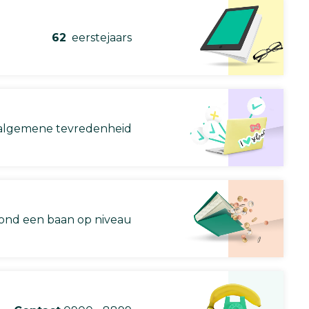
62
eerstejaars
lgemene tevredenheid
nd een baan op niveau