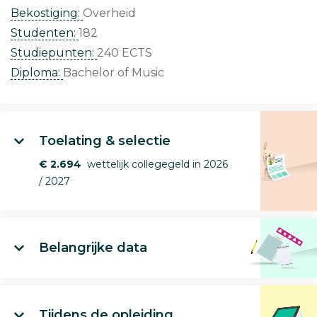
Bekostiging:
Overheid
Studenten:
182
Studiepunten:
240 ECTS
Diploma:
Bachelor of Music
Toelating & selectie
€ 2.694
wettelijk collegegeld in 2026
/ 2027
Belangrijke data
Tijdens de opleiding