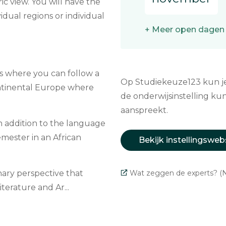
ric view. You will have the
vidual regions or individual
+ Meer open dagen
ds where you can follow a
Op Studiekeuze123 kun je 
ontinental Europe where
de onderwijsinstelling kun
aanspreekt.
In addition to the language
semester in an African
Bekijk instellingsweb
inary perspective that
Wat zeggen de experts? (N
iterature and Ar...