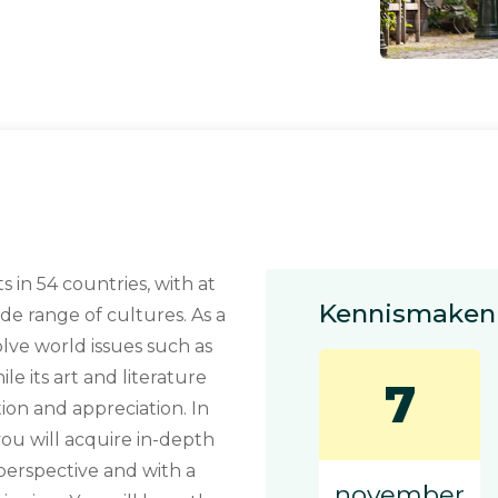
s in 54 countries, with at
Kennismaken 
ide range of cultures. As a
solve world issues such as
e its art and literature
7
tion and appreciation. In
ou will acquire in-depth
 perspective and with a
november