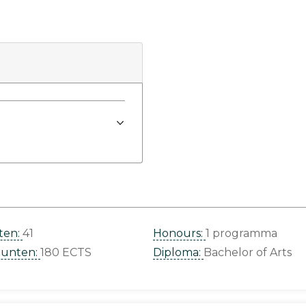
ten:
41
Honours:
1 programma
punten:
180 ECTS
Diploma:
Bachelor of Arts