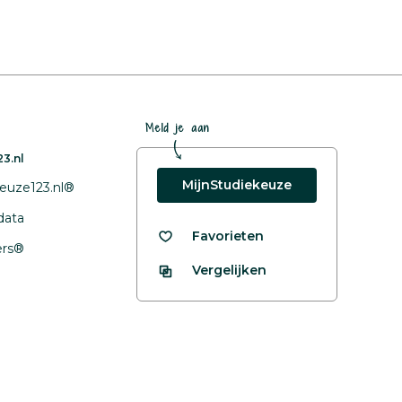
Meld je aan
3.nl
MijnStudiekeuze
euze123.nl®
data
Favorieten
fers®
Vergelijken