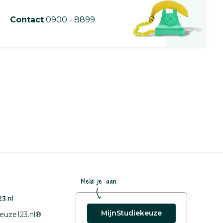
Contact
0900 - 8899
Meld je aan
3.nl
MijnStudiekeuze
euze123.nl®