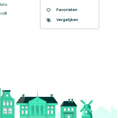
data
Favorieten
fers®
Vergelijken