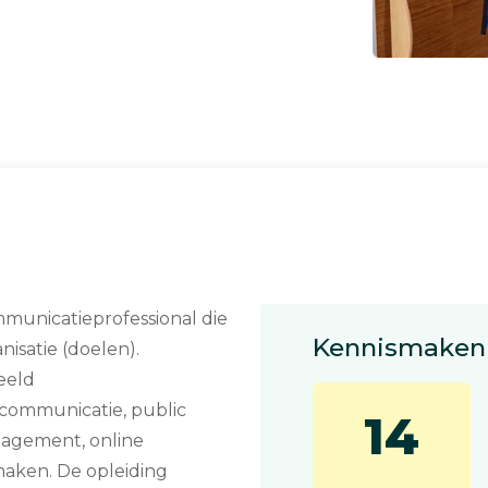
mmunicatieprofessional die
Kennismaken 
nisatie (doelen).
beeld
communicatie, public
14
nagement, online
aken. De opleiding