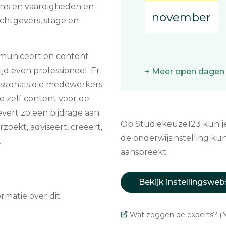
nis en vaardigheden en
november
chtgevers, stage en
mmuniceert en content
ijd even professioneel. Er
+ Meer open dagen
ssionals die medewerkers
e zelf content voor de
evert zo een bijdrage aan
Op Studiekeuze123 kun je 
rzoekt, adviseert, creëert,
de onderwijsinstelling kun
.
aanspreekt.
Bekijk instellingsweb
matie over dit
Wat zeggen de experts? (N