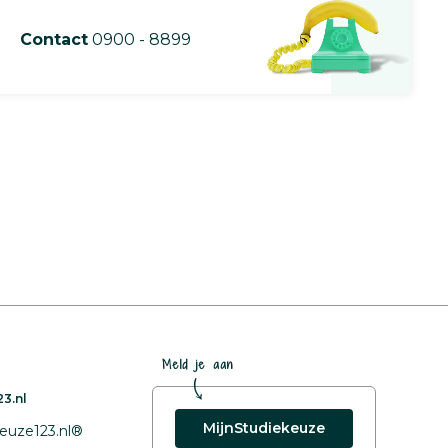
Contact
0900 - 8899
Meld je aan
3.nl
MijnStudiekeuze
euze123.nl®