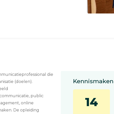
mmunicatieprofessional die
Kennismaken 
nisatie (doelen).
beeld
communicatie, public
14
nagement, online
aken. De opleiding