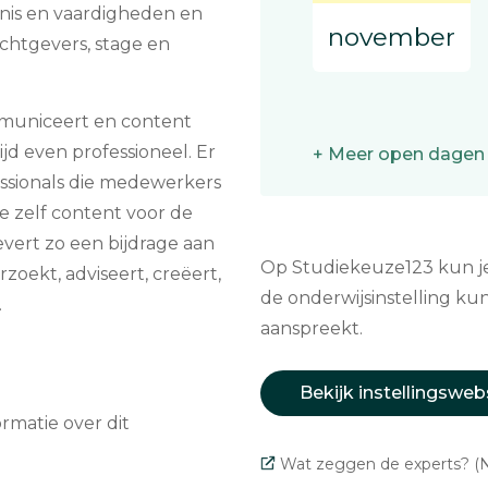
nis en vaardigheden en
november
chtgevers, stage en
mmuniceert en content
ijd even professioneel. Er
+ Meer open dagen
ssionals die medewerkers
e zelf content voor de
evert zo een bijdrage aan
Op Studiekeuze123 kun je 
rzoekt, adviseert, creëert,
de onderwijsinstelling kun
.
aanspreekt.
Bekijk instellingsweb
matie over dit
Wat zeggen de experts? (N