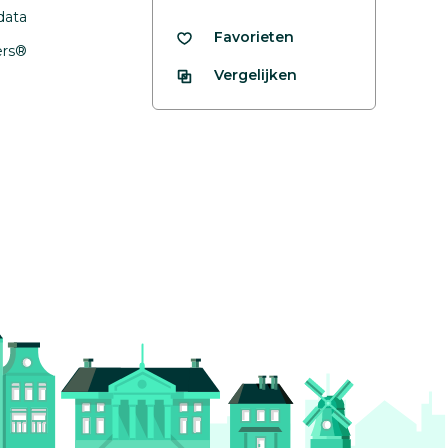
data
Favorieten
fers®
Vergelijken