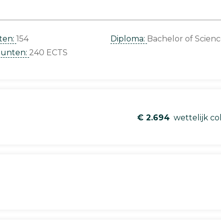
ten:
154
Diploma:
Bachelor of Scien
punten:
240 ECTS
€ 2.694
wettelijk co