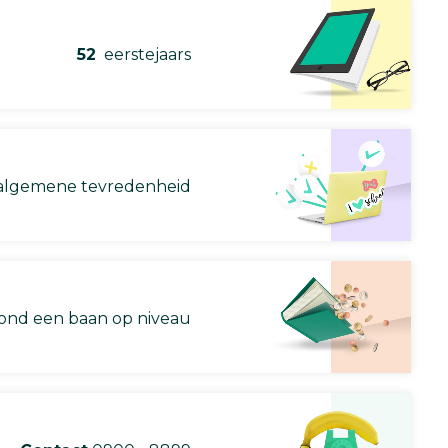
52
eerstejaars
lgemene tevredenheid
nd een baan op niveau