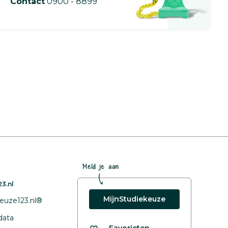
Contact
0900 - 8899
Meld je aan
3.nl
MijnStudiekeuze
euze123.nl®
data
Favorieten