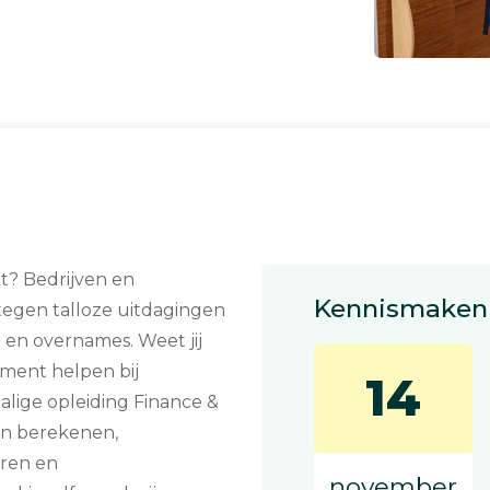
ht? Bedrijven en
Kennismaken 
 tegen talloze uitdagingen
I en overnames. Weet jij
ement helpen bij
14
talige opleiding Finance &
zen berekenen,
eren en
november