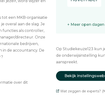
l jezelf, word wijzer en
s tot een MKB-organisatie
je overal aan de slag. Je
+ Meer open dagen
functies als controller,
l manager/directeur. Onze
rnationale bedrijven,
Op Studiekeuze123 kun je 
en in de accountancy. De
de onderwijsinstelling kun
r?
aanspreekt.
Bekijk instellingsweb
matie over dit
Wat zeggen de experts? (N