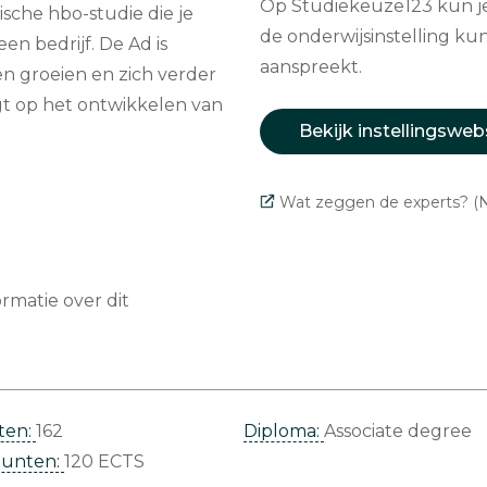
Op Studiekeuze123 kun je 
ische hbo-studie die je
de onderwijsinstelling kun
en bedrijf. De Ad is
aanspreekt.
en groeien en zich verder
gt op het ontwikkelen van
Bekijk instellingsweb
Wat zeggen de experts? (N
matie over dit
ten:
162
Diploma:
Associate degree
punten:
120 ECTS