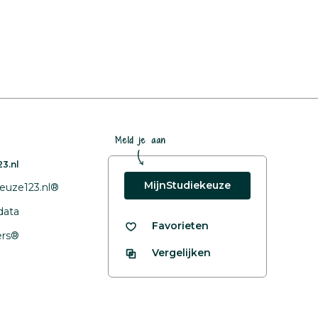
Meld je aan
3.nl
MijnStudiekeuze
euze123.nl®
data
Favorieten
fers®
Vergelijken