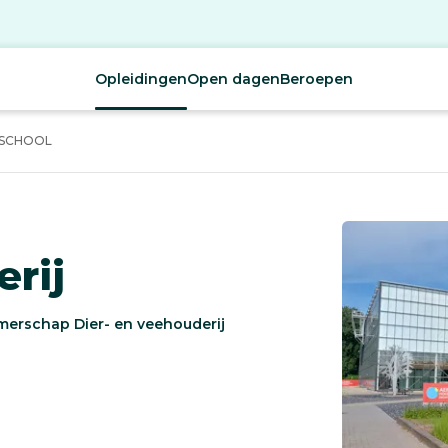
Opleidingen
Open dagen
Beroepen
ESCHOOL
rij
merschap Dier- en veehouderij