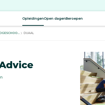
Opleidingen
Open dagen
Beroepen
OGESCHOO...
DUAAL
 Advice
en