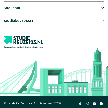
Snel naar
Studiekeuze123.nl
Studiekeuze123
Studiekeuze1
Studiek
Stu
© Landelijk Centrum Studiekeuze - 2026