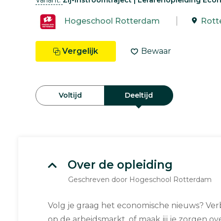
Variant:
Zij-instroomtraject | Lerarenopleiding Eco
Hogeschool Rotterdam
Rott
Vergelijk
Bewaar
Voltijd
Deeltijd
Over de opleiding
Geschreven door Hogeschool Rotterdam
Volg je graag het economische nieuws? Verb
op de arbeidsmarkt, of maak jij je zorgen ov