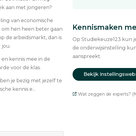
rek aan met jongeren?
eling van economische
Kennismaken met
ld om hen heen beter gaan
op de arbeidsmarkt, dan is
Op Studiekeuze123 kun je 
 jou.
de onderwijsinstelling kun
aanspreekt.
g en kennis mee in de
rde voor de klas.
Bekijk instellingsweb
en je bezig met jezelf te
che kennis e...
Wat zeggen de experts? (N