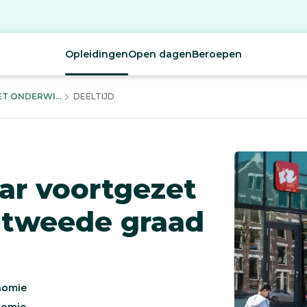
Opleidingen
Open dagen
Beroepen
T ONDERWI...
DEELTIJD
aar voortgezet
 tweede graad
nomie