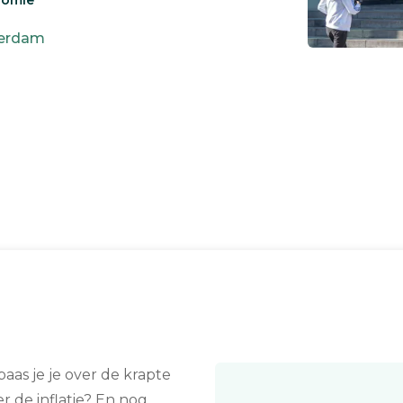
nomie
erdam
aas je je over de krapte
er de inflatie? En nog