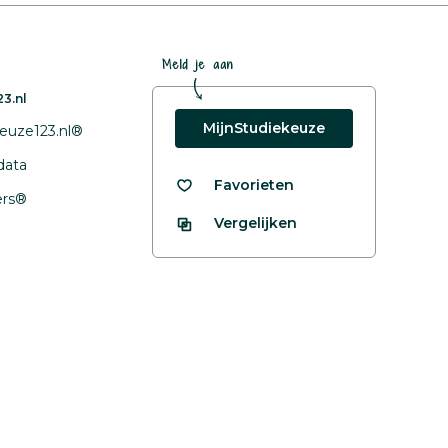
Meld je aan
3.nl
MijnStudiekeuze
euze123.nl®
data
Favorieten
fers®
Vergelijken