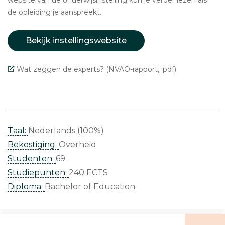
website van de onderwijsinstelling kun je verder lezen als
de opleiding je aanspreekt.
Bekijk instellingswebsite
Wat zeggen de experts? (NVAO-rapport, .pdf)
Taal:
Nederlands (100%)
Bekostiging:
Overheid
Studenten:
69
Studiepunten:
240 ECTS
Diploma:
Bachelor of Education