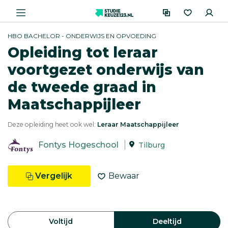
HBO BACHELOR - ONDERWIJS EN OPVOEDING
Opleiding tot leraar
voortgezet onderwijs van
de tweede graad in
Maatschappijleer
Deze opleiding heet ook wel:
Leraar Maatschappijleer
Fontys Hogeschool
Tilburg
Vergelijk
Bewaar
Voltijd
Deeltijd