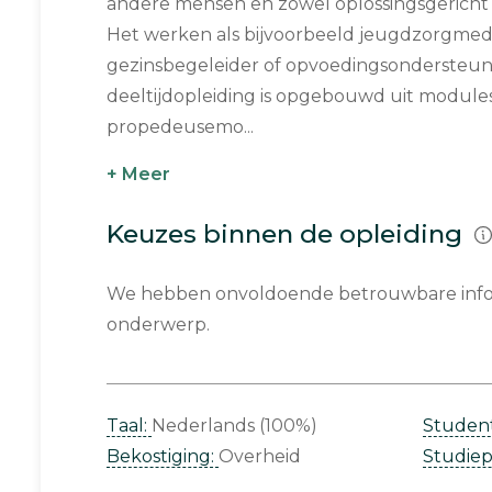
andere mensen en zowel oplossingsgericht
Het werken als bijvoorbeeld jeugdzorgme
gezinsbegeleider of opvoedingsondersteune
deeltijdopleiding is opgebouwd uit modules
propedeusemo...
+ Meer
Keuzes binnen de opleiding
We hebben onvoldoende betrouwbare infor
onderwerp.
Taal:
Nederlands (100%)
Studen
Bekostiging:
Overheid
Studie