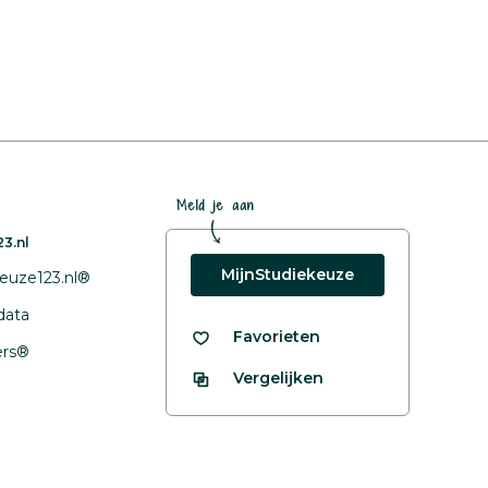
Meld je aan
3.nl
MijnStudiekeuze
euze123.nl®
data
Favorieten
fers®
Vergelijken