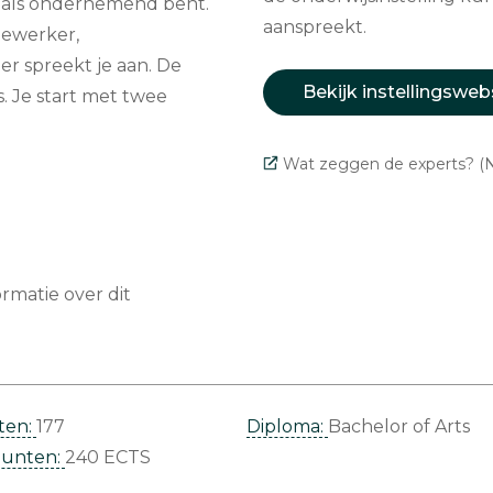
 als ondernemend bent.
aanspreekt.
dewerker,
r spreekt je aan. De
Bekijk instellingsweb
. Je start met twee
Wat zeggen de experts? (N
matie over dit
ten:
177
Diploma:
Bachelor of Arts
punten:
240 ECTS