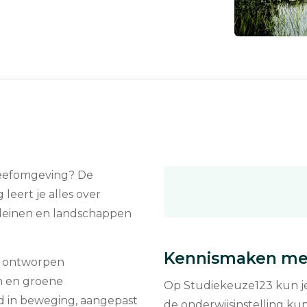
 leefomgeving? De
leert je alles over
pleinen en landschappen
Kennismaken met
g ontworpen
en en groene
Op Studiekeuze123 kun je 
jd in beweging, aangepast
de onderwijsinstelling kun