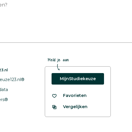
ren?
Meld je aan
3.nl
MijnStudiekeuze
euze123.nl®
data
Favorieten
fers®
Vergelijken