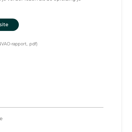
site
VAO-rapport, .pdf)
ce