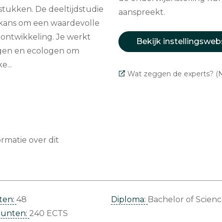
tukken. De deeltijdstudie
aanspreekt.
e kans om een waardevolle
ontwikkeling. Je werkt
Bekijk instellingsweb
gen en ecologen om
...
Wat zeggen de experts? (N
matie over dit
ten:
48
Diploma:
Bachelor of Scien
punten:
240 ECTS