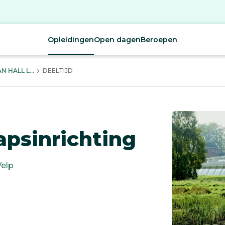
Opleidingen
Open dagen
Beroepen
 HALL L...
DEELTIJD
apsinrichting
Velp