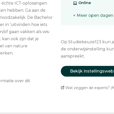
Online
e échte ICT-oplossingen
ken hebben. Ga aan de
+ Meer open dagen
t noodzakelijk. De Bachelor
r in ‘uitvinden hoe iets
n/of gaan vakken als wis-
kan ook zijn dat je
Op Studiekeuze123 kun je 
wel van nature
de onderwijsinstelling kun
werken.
aanspreekt.
Bekijk instellingsweb
matie over dit
Wat zeggen de experts? (N