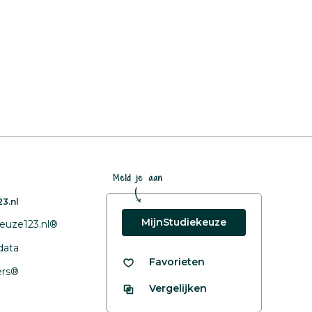
Meld je aan
3.nl
MijnStudiekeuze
euze123.nl®
data
Favorieten
fers®
Vergelijken