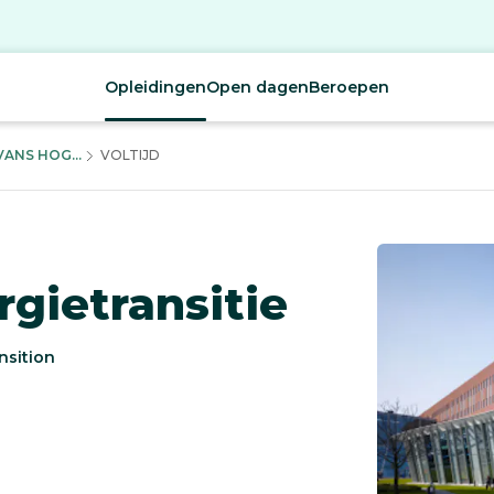
Opleidingen
Open dagen
Beroepen
ANS HOG...
VOLTIJD
rgietransitie
nsition