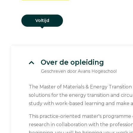
Voltijd
Over de opleiding
Geschreven door Avans Hogeschool
The Master of Materials & Energy Transitio
solutions for the energy transition and cir
study with work-based learning and make a d
This practice-oriented master's programme 
research in collaboration with the profession
beginning, you will be bringing your work int