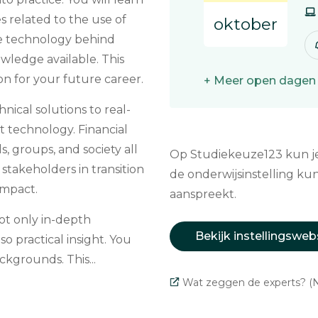
s related to the use of
oktober
he technology behind
wledge available. This
on for your future career.
+ Meer open dagen
nical solutions to real-
t technology. Financial
s, groups, and society all
Op Studiekeuze123 kun je 
e stakeholders in transition
de onderwijsinstelling kun
impact.
aanspreekt.
ot only in-depth
Bekijk instellingsweb
o practical insight. You
ckgrounds. This...
Wat zeggen de experts? (N