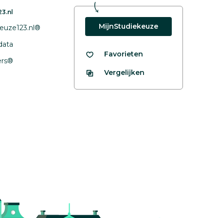
3.nl
MijnStudiekeuze
euze123.nl®
data
Favorieten
fers®
Vergelijken