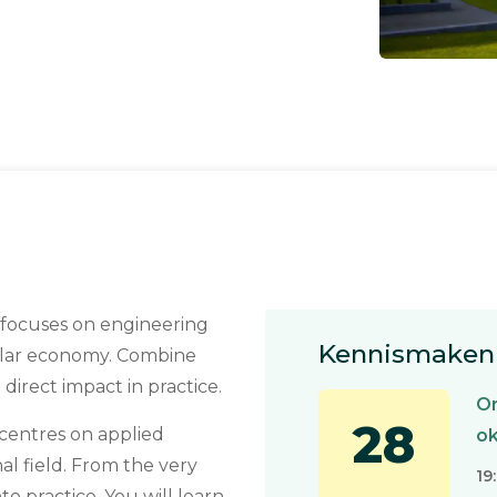
n focuses on engineering
Kennismaken 
cular economy. Combine
irect impact in practice.
On
28
centres on applied
o
al field. From the very
19
o practice. You will learn