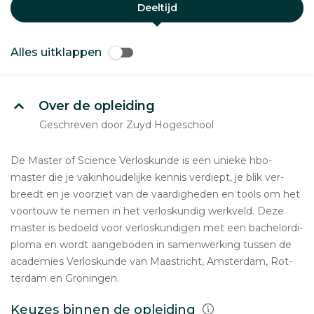
Deeltijd
Alles uitklappen
Over de opleiding
Geschreven door Zuyd Hogeschool
De Master of Science Ver­los­kun­de is een unieke hbo-
master die je vak­in­hou­de­lij­ke kennis verdiept, je blik ver­
breedt en je voorziet van de vaar­dig­he­den en tools om het
voortouw te nemen in het ver­los­kun­dig werkveld. Deze
master is bedoeld voor ver­los­kun­di­gen met een ba­chel­or­di­
plo­ma en wordt aan­ge­bo­den in sa­men­wer­king tussen de
aca­de­mies Ver­los­kun­de van Maas­tricht, Am­ster­dam, Rot­
ter­dam en Gro­nin­gen.
Keuzes binnen de opleiding