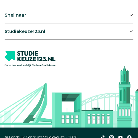
Snel naar
Studiekeuze123.nl
Studiekeuze123
Studiekeuze1
Studiek
Stu
© Landelijk Centrum Studiekeuze - 2026