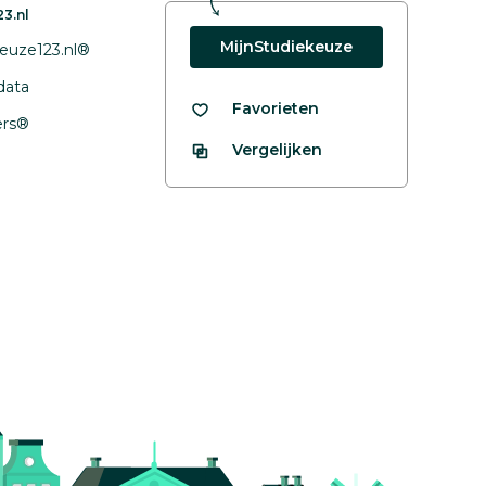
3.nl
MijnStudiekeuze
euze123.nl®
data
Favorieten
fers®
Vergelijken