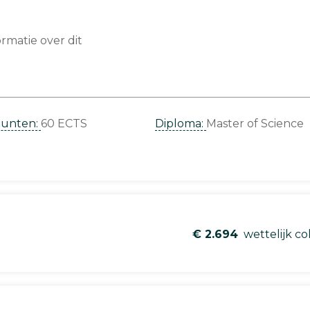
matie over dit
punten:
60 ECTS
Diploma:
Master of Science
€ 2.694
wettelijk co