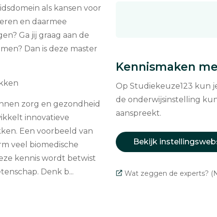
eidsdomein als kansen voor
nderen en daarmee
gen? Ga jij graag aan de
men? Dan is deze master
Kennismaken met
ukken
Op Studiekeuze123 kun je 
de onderwijsinstelling kun
binnen zorg en gezondheid
aanspreekt.
ikkelt innovatieve
ken. Een voorbeeld van
Bekijk instellingsweb
orm veel biomedische
deze kennis wordt betwist
enschap. Denk b...
Wat zeggen de experts? (N