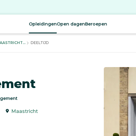
Opleidingen
Open dagen
Beroepen
ASTRICHT...
DEELTIJD
ement
nagement
Maastricht