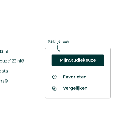
Meld je aan
3.nl
MijnStudiekeuze
euze123.nl®
data
Favorieten
fers®
Vergelijken