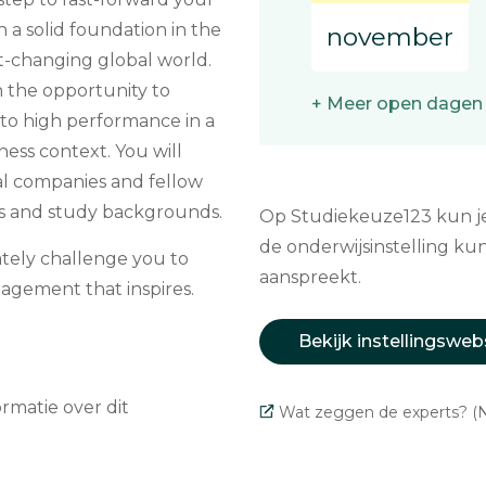
h a solid foundation in the
november
t-changing global world.
h the opportunity to
+ Meer open dagen
to high performance in a
ness context. You will
al companies and fellow
ess and study backgrounds.
Op Studiekeuze123 kun je 
de onderwijsinstelling kun
tely challenge you to
aanspreekt.
gement that inspires.
Bekijk instellingsweb
matie over dit
Wat zeggen de experts? (N