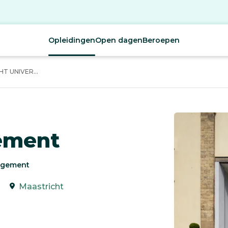
Opleidingen
Open dagen
Beroepen
T UNIVER...
ement
nagement
Maastricht