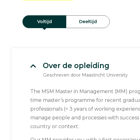
Voltijd
Deeltijd
Over de opleiding
Geschreven door Maastricht University
The MSM Master in Management (MM) progra
time master’s programme for recent gradu
professionals (< 3 years of working experien
manage people and processes with success i
country or context.
Our MM provides you with a first necessary 