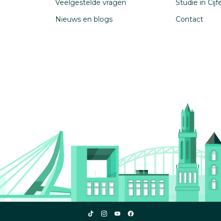
Veelgestelde vragen
Studie in Cij
Nieuws en blogs
Contact
Studiekeuze123
Studiekeuze123
Studiekeuze123
Studiekeuze123