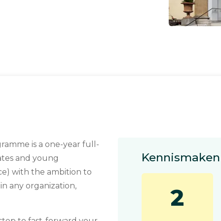
mme is a one-year full-
Kennismaken 
ates and young
ce) with the ambition to
n any organization,
2
step to fast-forward your