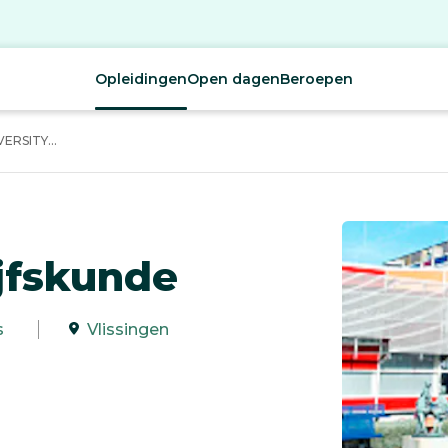
Opleidingen
Open dagen
Beroepen
ERSITY...
jfskunde
s
Vlissingen