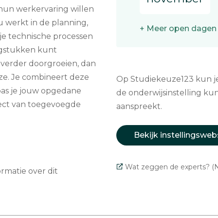
e hun werkervaring willen
u werkt in de planning,
+ Meer open dagen
e je technische processen
agstukken kunt
e verder doorgroeien, dan
ze. Je combineert deze
Op Studiekeuze123 kun je 
pas je jouw opgedane
de onderwijsinstelling kun
irect van toegevoegde
aanspreekt.
Bekijk instellingsweb
Wat zeggen de experts? (N
matie over dit