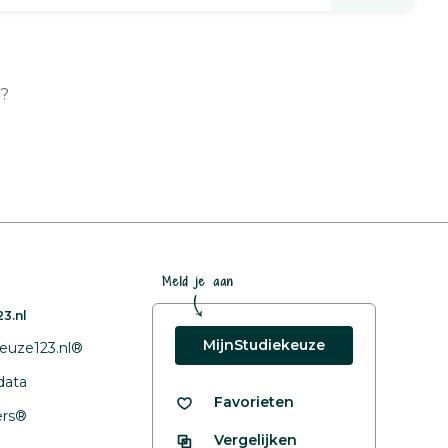
n?
Meld je aan
3.nl
MijnStudiekeuze
euze123.nl®
data
Favorieten
fers®
Vergelijken