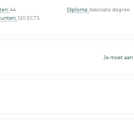
ten:
44
Diploma:
Associate degree
punten:
120 ECTS
Je moet aan