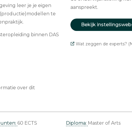
geving leer je je eigen
aanspreekt.
 (productie)modellen te
npraktijk.
Bekijk instellingsweb
steropleiding binnen DAS
Wat zeggen de experts? (N
matie over dit
punten:
60 ECTS
Diploma:
Master of Arts