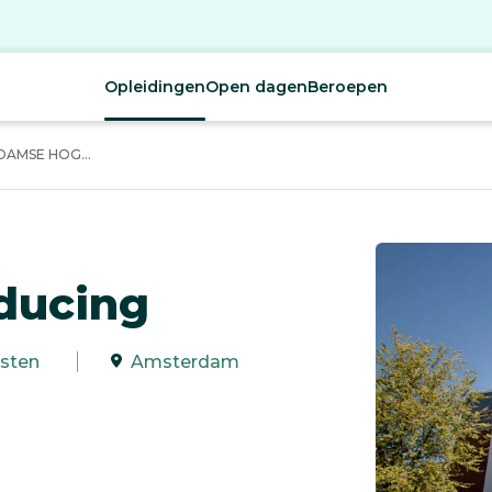
Opleidingen
Open dagen
Beroepen
AMSE HOG...
ducing
sten
Amsterdam