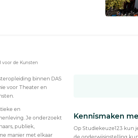
 voor de Kunsten
steropleiding binnen DAS
ie voor Theater en
sten.
stieke en
Kennismaken met
amenleving. Je onderzoekt
naars, publiek,
Op Studiekeuze123 kun je 
me manier met elkaar
de onderwijsinstelling kun