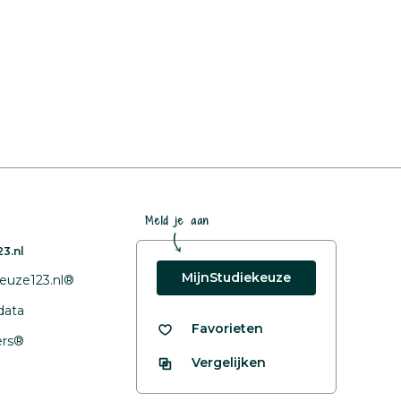
?
Meld je aan
3.nl
MijnStudiekeuze
euze123.nl®
data
Favorieten
fers®
Vergelijken