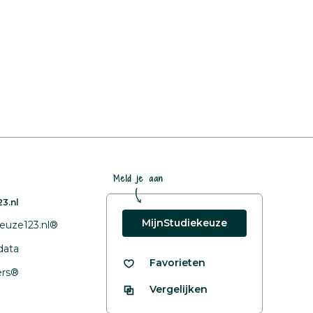
Meld je aan
3.nl
MijnStudiekeuze
euze123.nl®
data
Favorieten
fers®
Vergelijken