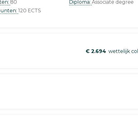
ten:
80
Diploma:
Associate degree
punten:
120 ECTS
€ 2.694
wettelijk co