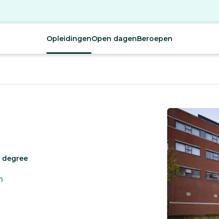
Opleidingen
Open dagen
Beroepen
e degree
h