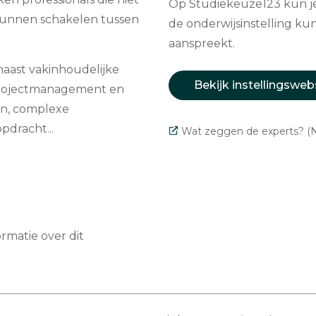
Op Studiekeuze123 kun je 
 kunnen schakelen tussen
de onderwijsinstelling kun
aanspreekt.
naast vakinhoudelijke
Bekijk instellingsweb
 projectmanagement en
en, complexe
dracht...
Wat zeggen de experts? (N
matie over dit