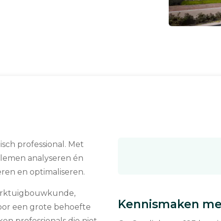
isch professional. Met
blemen analyseren én
ren en optimaliseren.
erktuigbouwkunde,
Kennismaken met
oor een grote behoefte
en professionals die niet